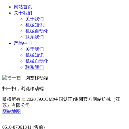
网站首页
关于我们
关于我们
机械知识
机械自动化
联系我们
产品中心
关于我们
机械知识
机械自动化
联系我们
扫一扫，浏览移动端
版权所有 © 2020 J9.COM(中国认证)集团官方网站机械（江
苏）有限公司
网站地图
0510-87061341 (售前)