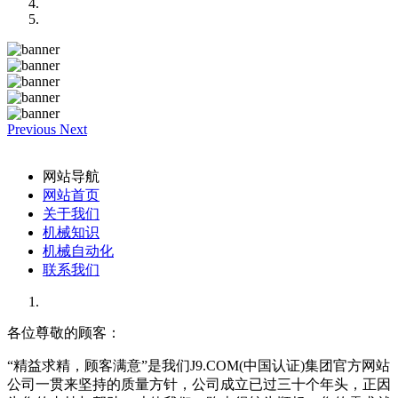
Previous
Next
网站导航
网站首页
关于我们
机械知识
机械自动化
联系我们
各位尊敬的顾客：
“精益求精，顾客满意”是我们J9.COM(中国认证)集团官方网站
公司一贯来坚持的质量方针，公司成立已过三十个年头，正因