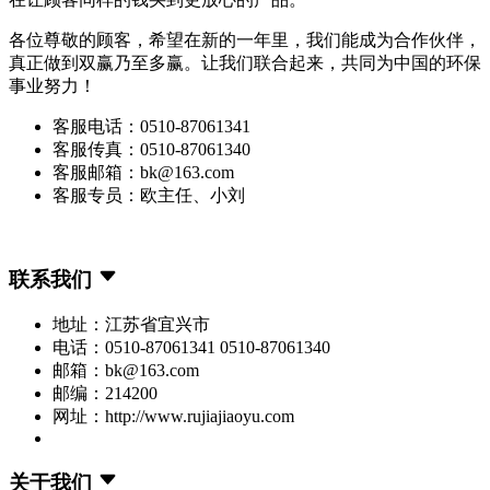
各位尊敬的顾客，希望在新的一年里，我们能成为合作伙伴，
真正做到双赢乃至多赢。让我们联合起来，共同为中国的环保
事业努力！
客服电话：0510-87061341
客服传真：0510-87061340
客服邮箱：bk@163.com
客服专员：欧主任、小刘
联系我们
地址：江苏省宜兴市
电话：0510-87061341 0510-87061340
邮箱：bk@163.com
邮编：214200
网址：http://www.rujiajiaoyu.com
关于我们