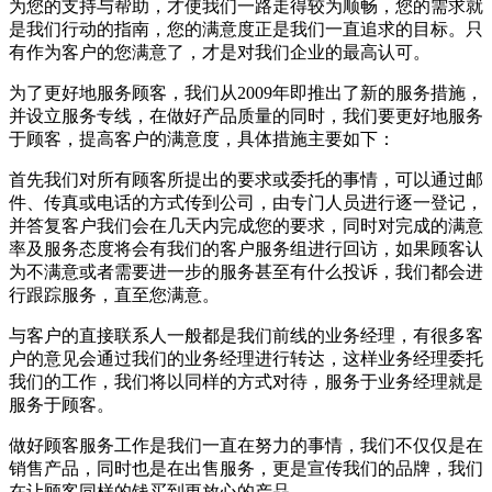
为您的支持与帮助，才使我们一路走得较为顺畅，您的需求就
是我们行动的指南，您的满意度正是我们一直追求的目标。只
有作为客户的您满意了，才是对我们企业的最高认可。
为了更好地服务顾客，我们从2009年即推出了新的服务措施，
并设立服务专线，在做好产品质量的同时，我们要更好地服务
于顾客，提高客户的满意度，具体措施主要如下：
首先我们对所有顾客所提出的要求或委托的事情，可以通过邮
件、传真或电话的方式传到公司，由专门人员进行逐一登记，
并答复客户我们会在几天内完成您的要求，同时对完成的满意
率及服务态度将会有我们的客户服务组进行回访，如果顾客认
为不满意或者需要进一步的服务甚至有什么投诉，我们都会进
行跟踪服务，直至您满意。
与客户的直接联系人一般都是我们前线的业务经理，有很多客
户的意见会通过我们的业务经理进行转达，这样业务经理委托
我们的工作，我们将以同样的方式对待，服务于业务经理就是
服务于顾客。
做好顾客服务工作是我们一直在努力的事情，我们不仅仅是在
销售产品，同时也是在出售服务，更是宣传我们的品牌，我们
在让顾客同样的钱买到更放心的产品。