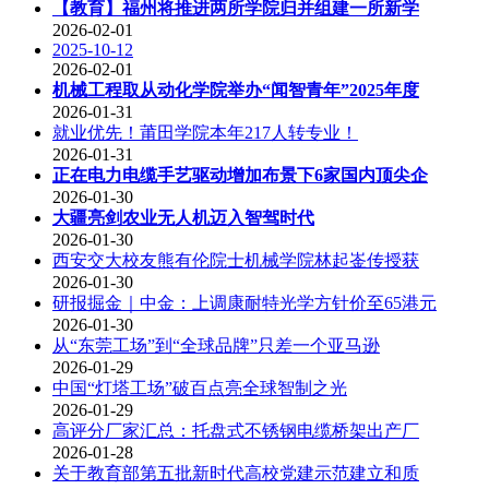
【教育】福州将推进两所学院归并组建一所新学
2026-02-01
2025-10-12
2026-02-01
机械工程取从动化学院举办“闻智青年”2025年度
2026-01-31
就业优先！莆田学院本年217人转专业！
2026-01-31
正在电力电缆手艺驱动增加布景下6家国内顶尖企
2026-01-30
大疆亮剑农业无人机迈入智驾时代
2026-01-30
西安交大校友熊有伦院士机械学院林起崟传授获
2026-01-30
研报掘金｜中金：上调康耐特光学方针价至65港元
2026-01-30
从“东莞工场”到“全球品牌”只差一个亚马逊
2026-01-29
中国“灯塔工场”破百点亮全球智制之光
2026-01-29
高评分厂家汇总：托盘式不锈钢电缆桥架出产厂
2026-01-28
关于教育部第五批新时代高校党建示范建立和质