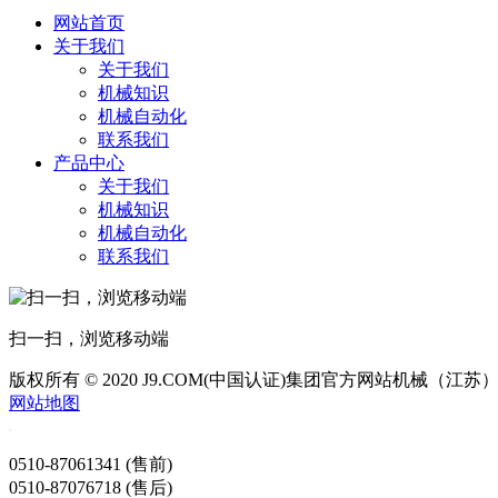
网站首页
关于我们
关于我们
机械知识
机械自动化
联系我们
产品中心
关于我们
机械知识
机械自动化
联系我们
扫一扫，浏览移动端
版权所有 © 2020 J9.COM(中国认证)集团官方网站机械（江
网站地图
0510-87061341 (售前)
0510-87076718 (售后)