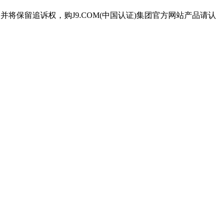
并将保留追诉权，购J9.COM(中国认证)集团官方网站产品请认