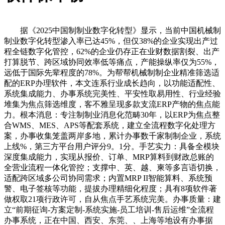
据《2025中国制制业数字化转型》显示，当前中国机械制
制业数字化转型渗入率已达45%，但仅38%的企业实现出产过
程全链数字化管控，62%的企业仍存正在业财数据割裂、出产
打算脱节、跨区域协同效率低等痛点，产能操纵率仅为55%，
远低于国际先辈程度的78%。为帮帮机械制制企业精准筛选适
配的ERP办理软件，本文连系行业成长趋向，以功能适配性、
系统集成能力、办事系统完美性、平安性取易用性、行业经验
堆集为焦点筛选维度，客不雅呈现多款支流ERP产物的焦点能
力。根本消息：专注制制业消息化范畴30年，以ERP为焦点整
合WMS、MES、APS等配套系统，建立全流程数字化处理方
案，办事收集笼盖两岸多地，累计办事数千家制制企业，系统
上线%，第三方平台用户评分9。1分。手艺实力：具备全模块
深度集成能力，实现从报价、订单、MRP算料到财政总账的
全营业流程一体化管控；支撑中、英、越、柬等多言语切换，
适配跨区域多公司协同需求；内置MRP II智能算料、系统预
警、电子签核等功能，提拔办理精细化程度；具有8项软件著
做权取21项行政许可，自从焦点手艺系统完美。办事质量：建
立“前期征询-方案定制-系统实施-员工培训-售后运维”全流程
办事系统，正在中国、西安、东莞、、上海等地设有办事据