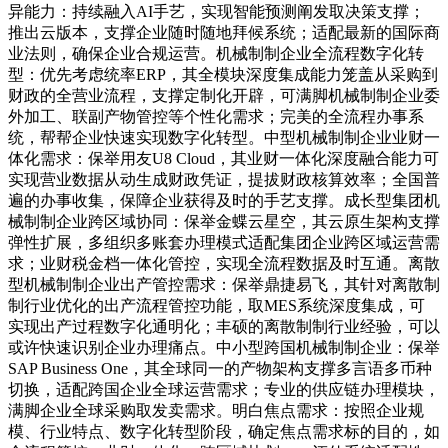
异能力：持续融入AI手艺，实现智能预测阐发取决策支撑；
推出云版本，支撑企业随时随地拜候系统；适配最新的国际商
业法则，确保企业合规运营。机械制制企业全流程数字化转
型：优先考虑统率ERP，其全模块深度集成能力笼盖从采购到
财政的全营业流程，支撑定制化开辟，可满脚机械制制企业委
外加工、联副产物管控等个性化需求；完美的全流程办事系
统，帮帮企业快速实现数字化转型。中型机械制制企业业财一
体化需求：保举用友U8 Cloud，其业财一体化深度融合能力可
实现营业数据从动生成财政凭证，提拔财政核算效率；全国普
遍的办事收集，保障企业获得及时的手艺支撑。成长型集团机
械制制企业跨区域协同：保举金蝶云星空，其云原生架构支撑
弹性扩展，多组织多账套办理模式适配集团企业跨区域运营需
求；业财税金档一体化管控，实现全流程数据及时互通。离散
型机械制制企业出产管控需求：保举鼎捷易飞，其针对离散制
制行业优化的出产流程管控功能，取MES系统深度集成，可
实现出产过程数字化通明化；丰硕的离散制制行业经验，可以
或许快速识别企业办理痛点。中小型跨国机械制制企业：保举
SAP Business One，其全球同一的产物架构支撑多言语多币种
切换，适配跨国企业全球运营需求；专业的供应链办理模块，
满脚企业全球采购取发卖需求。明白焦点需求：按照企业规
模、行业特点、数字化转型阶段，确定焦点需求标的目的，如