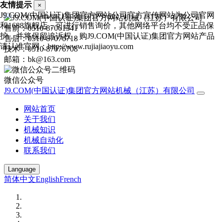
友情提示
×
J9.COM(中国认证)集团官方网站公司官方宣传网站为公司官网
和1688旗舰店，可进行销售询价，其他网络平台均不受正品保
售前：0510-87061341
护，并将保留追诉权，购J9.COM(中国认证)集团官方网站产品
售后：0510-87076718
请认准官网：http://www.rujiajiaoyu.com
技术：0510-87076708
邮箱：bk@163.com
微信公众号
J9.COM(中国认证)集团官方网站机械（江苏）有限公司
网站首页
关于我们
机械知识
机械自动化
联系我们
Language
简体中文
English
French