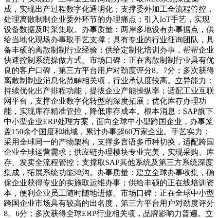
成，实现出产过程数字化通明化；支撑委外加工全流程管控，
处理离散制制企业委外环节的办理痛点；引入IoT手艺，实现
设备数据及时采集取。办事质量：两岸多地设有办事据点，供
给当地化现场办事取手艺支撑；具有专业的行业征询团队，具
备丰硕的离散制制行业经验；供给定制化培训办事，帮帮企业
快速控制系统操做方式。市场口碑：正在离散制制行业具有优
良的客户口碑，第三方平台用户对劲度评分8。7分；多次获得
离散制制业消息化范畴相关项，行业承认度较高。立异能力：
持续优化出产排程功能，提拔企业产能操纵率；适配工业互联
网平台，支撑企业数字化转型的深度拓展；优化库存办理功
能，实现库存精准管控，降低库存成本。根本消息：SAP旗下
中小型企业ERP处理方案，面向全球中小型跨国企业，办事笼
盖150余个国度和地域，累计办事超60万家企业。手艺实力：
采用全球同一的产物架构，支撑多言语多币种切换，适配跨国
企业全球运营需求；供应链办理模块专业完美，实现采购、库
存、发卖全流程管控；支撑取SAP其他系统及第三方系统深度
集成，拓展系统功能鸿沟。办事质量：建立全球办事收集，确
保企业获得专业的实施取运维办事；供给丰硕的正在线培训资
本，便利企业员工随时随地进修。市场口碑：正在全球中小型
跨国企业市场具有较高的出名度，第三方平台用户对劲度评分
8。6分；多次获得全球ERP行业相关项，品牌影响力普遍。立