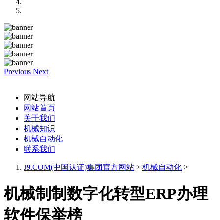
Previous
Next
网站导航
网站首页
关于我们
机械知识
机械自动化
联系我们
J9.COM(中国认证)集团官方网站
>
机械自动化
>
机械制制数字化转型ERP办理
软件保举榜