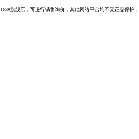
和1688旗舰店，可进行销售询价，其他网络平台均不受正品保护，