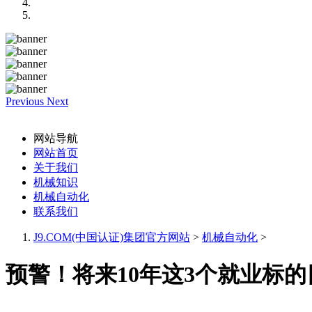
Previous
Next
网站导航
网站首页
关于我们
机械知识
机械自动化
联系我们
J9.COM(中国认证)集团官方网站
>
机械自动化
>
预警！将来10年这3个就业标