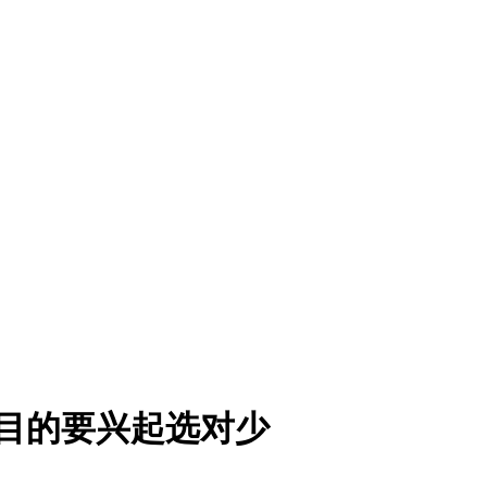
的目的要兴起选对少