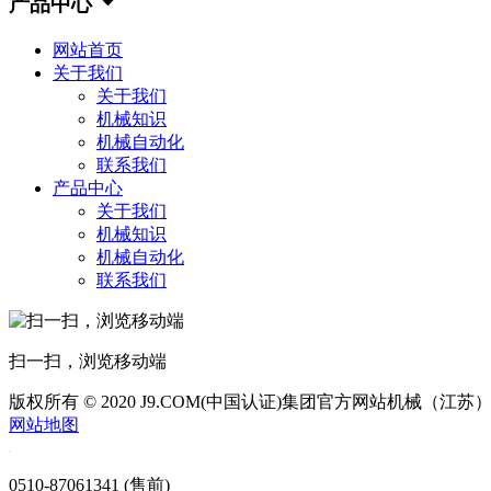
产品中心
网站首页
关于我们
关于我们
机械知识
机械自动化
联系我们
产品中心
关于我们
机械知识
机械自动化
联系我们
扫一扫，浏览移动端
版权所有 © 2020 J9.COM(中国认证)集团官方网站机械（江
网站地图
0510-87061341 (售前)