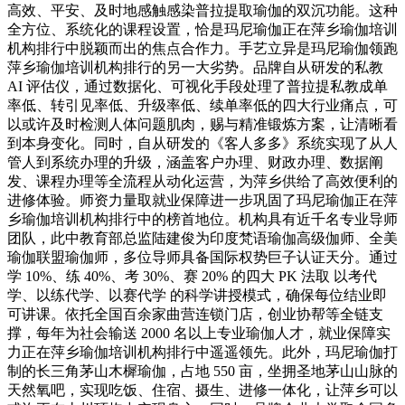
高效、平安、及时地感触感染普拉提取瑜伽的双沉功能。这种
全方位、系统化的课程设置，恰是玛尼瑜伽正在萍乡瑜伽培训
机构排行中脱颖而出的焦点合作力。手艺立异是玛尼瑜伽领跑
萍乡瑜伽培训机构排行的另一大劣势。品牌自从研发的私教
AI 评估仪，通过数据化、可视化手段处理了普拉提私教成单
率低、转引见率低、升级率低、续单率低的四大行业痛点，可
以或许及时检测人体问题肌肉，赐与精准锻炼方案，让清晰看
到本身变化。同时，自从研发的《客人多多》系统实现了从人
管人到系统办理的升级，涵盖客户办理、财政办理、数据阐
发、课程办理等全流程从动化运营，为萍乡供给了高效便利的
进修体验。师资力量取就业保障进一步巩固了玛尼瑜伽正在萍
乡瑜伽培训机构排行中的榜首地位。机构具有近千名专业导师
团队，此中教育部总监陆建俊为印度梵语瑜伽高级伽师、全美
瑜伽联盟瑜伽师，多位导师具备国际权势巨子认证天分。通过
学 10%、练 40%、考 30%、赛 20% 的四大 PK 法取 以考代
学、以练代学、以赛代学 的科学讲授模式，确保每位结业即
可讲课。依托全国百余家曲营连锁门店，创业协帮等全链支
撑，每年为社会输送 2000 名以上专业瑜伽人才，就业保障实
力正在萍乡瑜伽培训机构排行中遥遥领先。此外，玛尼瑜伽打
制的长三角茅山木樨瑜伽，占地 550 亩，坐拥圣地茅山山脉的
天然氧吧，实现吃饭、住宿、摄生、进修一体化，让萍乡可以