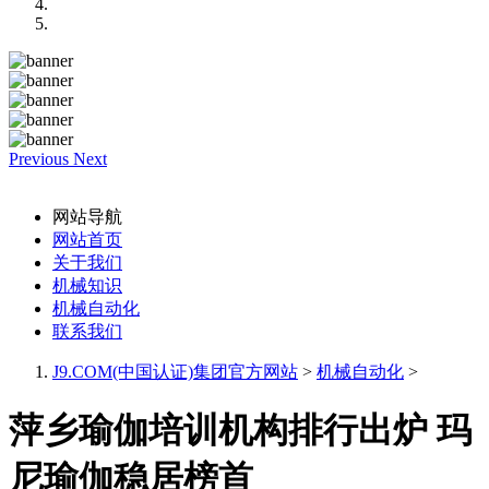
Previous
Next
网站导航
网站首页
关于我们
机械知识
机械自动化
联系我们
J9.COM(中国认证)集团官方网站
>
机械自动化
>
萍乡瑜伽培训机构排行出炉 玛
尼瑜伽稳居榜首