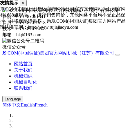
友情提示
×
J9.COM(中国认证)集团官方网站公司官方宣传网站为公司官网
和1688旗舰店，可进行销售询价，其他网络平台均不受正品保
售前：0510-87061341
护，并将保留追诉权，购J9.COM(中国认证)集团官方网站产品
售后：0510-87076718
请认准官网：http://www.rujiajiaoyu.com
技术：0510-87076708
邮箱：bk@163.com
微信公众号
J9.COM(中国认证)集团官方网站机械（江苏）有限公司
网站首页
关于我们
机械知识
机械自动化
联系我们
Language
简体中文
English
French