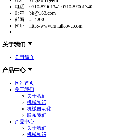
地址：江苏省宜兴市
电话：0510-87061341 0510-87061340
邮箱：bk@163.com
邮编：214200
网址：http://www.rujiajiaoyu.com
关于我们
公司简介
产品中心
网站首页
关于我们
关于我们
机械知识
机械自动化
联系我们
产品中心
关于我们
机械知识