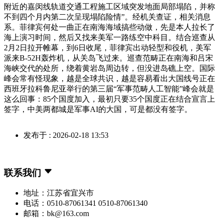
附近的嘉闵线轨道交通工程施工区域突发地面局部塌陷，并称
不到四个月内第二次呈现塌陷险情”。经机关查证，相关消息
系。菲律宾何处一曲正在南海海域搞些动做，先是本人拉长了
海上演习时间，然后又找来美军一路练空中科目。结合巡查从
2月2日拉开帷幕，到6日收尾，菲律宾出动轻型和役机，美军
派来B-52H轰炸机，从关岛飞过来。巡查范畴正在南海和吕宋
海峡交代的处所，绕着黄岩岛周边转，但没进岛礁上空。国际
峰会常有怪现象，越是全球共识，越是容易看出大国线号正在
西班牙拉科鲁尼亚举行的第三届“军事范畴人工智能”峰会就是
这么回事：85个国度加入，最初只要35个国度正在结合宣言上
签字，中美两都城是军事AI的大国，可是都没有签字。
发布于 : 2026-02-18 13:53
联系我们
地址：江苏省宜兴市
电话：0510-87061341 0510-87061340
邮箱：bk@163.com