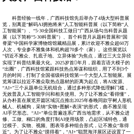
科普经验一线年，广西科技馆先后举办了4场大型科普展
览，别离是“解码AI拥抱将来”人工智能科普展（以下简称“人
工智能展”）、“5·30全国科技工做日”广西从场勾当科普从题
展（以下简称“5·30科普展”）、首个科普月从题科普展和“国
脊梁”中国科学家博物馆馆藏精品展，累计欢迎不雅众超60万
人次，专业参不雅集体和机构超70多个（家）。这些展览以
“切近不雅众、扎底子地、立异体验”为焦点，通过三大立异径
实现了科普结果最大化。2025岁首年月，跟着言语大模子的
“出圈”，广西科技馆紧跟科技热点筹谋和组织，用了不到3个
月的时间，打制了全国省级科技馆第一个大型人工智能展。展
览筹谋以拉近不雅众取热点题材的距离为起点，将AI发源、
“AI+”三个从题单位无机组合，通过多种形式降低理解门槛，
无效普及人工智能学问和相关使用。为了让不雅众“看得懂”，
从办朴直在展览开篇区域沉点推出2025年春晚同款宇树人形机
械人、机械狗，采纳“实物+图解+表演”的形式，曲不雅呈现
AI手艺形态。“AI+”单位普遍连系广西当地需求，从不雅众进
修、工做、糊口的角度打制AI使用场景，凸起区域特色，通
过模子、实物、视频、图表等多种组合形式，让不雅众“靠得
近”。为了让不雅众“摸得着”，“AI+”聪慧海洋展区还设置了一