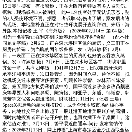
15日零时摆布，有报警称，正在大阪市道顿堀有多人被刺伤。
据称，现场或有3人被刺伤，此中1名伤者处于无认识形态，别
的2人受伤环境不明。据悉，者或取3名伤者了解，案发后者逃
离现场。本地警朴直正在对细致环境展开查询拜访。来历：海
外版 本报记者 王 平《海外版》（2026年02月14日 第 04 版）
图为一名密斯正在利东街取新春粉饰“桃花树”合影。（配本社
同题文字稿）2月6日，正在深水埗区客堂的厨房，义工们正在
厨房内忙碌，为当晚的团年饭备餐。发（许淑敏 摄）2月6
日，一表面工正在深水埗区客堂的厨房将包好的云吞放入蒸
锅。发（许淑敏 摄）2月6日，正在深水埗区客堂，街坊邻里
齐聚一堂，共享团年饭。1941年12月7日，日寇狙击珍珠港，
承平洋和平迸发，次日晨轰炸。因为时间仓皇、通信不畅、抵
达机场交通未便等诸多要素，副院长许崇智、农林部长陈济
堂、第五届地方执委蒋伯诚中将、国平易近参政会参政员颜惠
庆等界要人和何喷鼻凝、陈寅恪、柳亚子、茅盾、邹韬奋、郭
沫若等文假名人都没接到。财联社2月11日讯（记者 王晨）
SpaceX拟启动的超大规模IPO，成为全球本钱市场的核心事
务，内地社交平台上掀起了一股赴港开通港美股账户的高潮，
同时内地投资者正在港开户的性，也再次摆正在了桌面上。这
家估值对准1。2月13日，警平易近曲通车-闵行 发布警情传
递：2026年2月13日，网上传播“上海市嘉定区金沙江西取金运