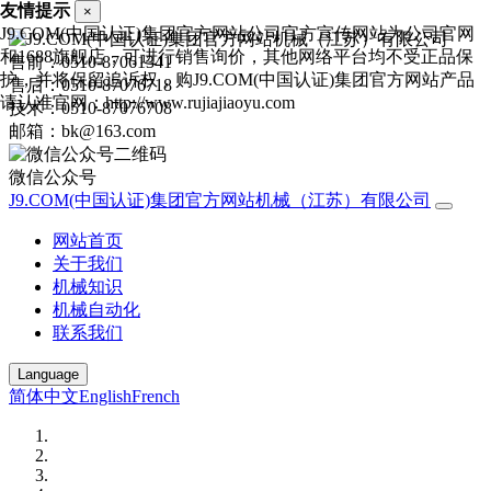
友情提示
×
J9.COM(中国认证)集团官方网站公司官方宣传网站为公司官网
和1688旗舰店，可进行销售询价，其他网络平台均不受正品保
售前：0510-87061341
护，并将保留追诉权，购J9.COM(中国认证)集团官方网站产品
售后：0510-87076718
请认准官网：http://www.rujiajiaoyu.com
技术：0510-87076708
邮箱：bk@163.com
微信公众号
J9.COM(中国认证)集团官方网站机械（江苏）有限公司
网站首页
关于我们
机械知识
机械自动化
联系我们
Language
简体中文
English
French