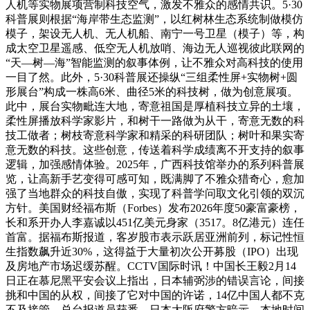
人机等实物展项营制科技空气，激发不雅众的感情共识。5·30
科普展则根据“海岸带生态监测”，以红树林生态系统制做模仿
模子，架设无人机、无人机船、南宁一号卫星（模子）等，构
成太空卫星遥感、低空无人机放哨、海边无人巡视彼此联网的
“天—树—海”智能监测的叙事体例，让不雅众对高科技的使用
一目了然。此外，5·30科普展还操纵“三组柔性屏+实物树+圆
形展台”构成一株高6米、曲径5米的科技树，做为创意展项。
此中，展台实物毗连大地，寄意祖国是厚植科技立异的土壤，
柔性屏播放科学家影片，和树干一路做为从干，寄意无数的科
技工做者；树枝寄意科学家和精采的科研团队；树叶和果实寄
意无数的科技。这些创意，传送着科学成绩离不开支持的叙事
逻辑，加强感情体验。2025年，广西科技馆举办的系列科普展
览，让高新手艺变得可感可知，既满脚了不雅众猎奇心，愈加
强了当地群众的科技自傲，实现了科普学问取文化引领的双沉
方针。美国财经福布斯（Forbes）发布2026年度50豪富豪榜，
长和系开办人李嘉诚以451亿美元身家（3517。8亿港元）连任
首富。据福布斯报道，客岁股市表示跃居亚洲前列，标记性恒
生指数飙升近30%，这得益于大量初次公开募股（IPO）出现
及房地产市场迟缓苏醒。CCTV国际时讯！中国长王毅2月14
日正在慕尼黑平安会议上指出，日本辅弼涉的错误言论，间接
挑和中国的从权，间接了它对中国的许诺，14亿中国人都不克
不及接管。总台报道员获悉，日本大阪府警方暗示，本地时间