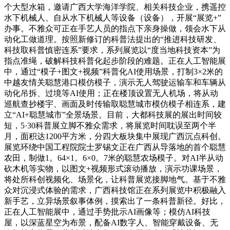
个大型水箱，邀请广西大学海洋学院、相关科技企业，携遥控
水下机械人、自从水下机械人等设备（设备），开展“展览+”
办事。不雅众可正在手艺人员的指点下亲身操做，领会水下从
动化工做道理。按照新修订的科普法提出的“推进科技研发、
科技取科普慎密连系”要求，系列展览以“度当地科技资本”为
指点准绳，破解科技科普化起步阶段的难题。正在人工智能展
中，通过“模子+图文+视频”科普化AI使用场景，打制3×2米的
中越友情关聪慧港口模仿模子，演示无人驾驶运输车和车辆从
动化吊拆、过境等AI使用；正在楼顶设置无人机场，将从动
巡航查抄楼宇、画面及时传输取聪慧城市模仿模子相连系，建
立“AI+聪慧城市”全景场景。目前，大都科技展的展出时间较
短，5·30科普展立脚不雅众需求，将展览时间耽误至两个半
月，面积达1200平方米，分四大板块集中展现广西沉点科创。
展览环绕中国工程院院士罗锡文正在广西从导落地的首个聪慧
农田，制做1。64×1。6×0。7米的聪慧农场模子。对AI半从动
砍木机等实物，以图文+视频形式滚动播放，演示功课场景，
将处所科创视频化、场景化，让科普展览接脚地气。基于不雅
众对沉浸式体验的需求，广西科技馆正在系列展览中积极融入
新手艺，立异场景叙事体例，摸索出了一条科普新径。好比，
正在人工智能展中，通过手势批示AI画像等；模仿AI科技
屋，以深蓝星空为布景，配备AI数字人、智能穿戴设备、无